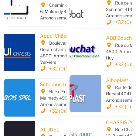
Rue de la 
Chemin des Quartiers
Sprimont 4141,
6, Malmedy 4960,
Arrondissement
Arrondissement de Verviers
+32 (0)4
Appui Châssis
ABB Boucha
Boulevard des
Rue du Mar
Gérardchamps 210, Verviers
4500, Arrondi
4800, Arrondissement de
Huy
Verviers
+32 (0)85
+32 (0)87 33 02 24
Alboplast
Schomus-bois
Route de Li
Rue d'En Amont 13,
Herstal 4041,
Malmedy 4960,
Arrondissement
Arrondissement de Verviers
+32 (0)4
+32 (0)8 033 92 97
CHASSIS 20
ALUDEL
Rue Champ
12, Blegny 4671