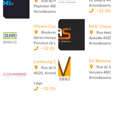
Rue du Purgatoire,
Arrondissement
Pepinster 4860,
+32 (0)4
Arrondissement de Verviers
Vitrerie Couard
RAS² Chassi
Boulevard des
Rue Heid 
Gérarchamps 32, 4800,
Aywaille 4920,
Province de Liège
Arrondissement
+32 (0) 87 34 04 26
GV Menuiser
Limbourg Châssis
Rue du Sta
Rue de Visé 334, Liège
Verviers 4801,
4020, Arrondissement de
Arrondissement
Liège
+32 (0)4/379 21 00