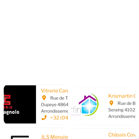
Vitrerie Campagnolo
Krismartin C
Rue de Tongres,
Rue de Bon
Oupeye 4864,
Seraing 4102,
Arrondissement de Liège
Arrondissement
+32 (04)/379.61.76
Châssis Cove
JLS Menuiserie