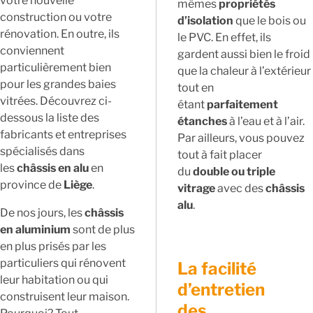
votre nouvelle
mêmes
propriétés
construction ou votre
d’isolation
que le bois ou
rénovation. En outre, ils
le PVC. En effet, ils
conviennent
gardent aussi bien le froid
particulièrement bien
que la chaleur à l’extérieur
pour les grandes baies
tout en
vitrées. Découvrez ci-
étant
parfaitement
dessous la liste des
étanches
à l’eau et à l’air.
fabricants et entreprises
Par ailleurs, vous pouvez
spécialisés dans
tout à fait placer
les
châssis en alu
en
du
double ou triple
province de
Liège
.
vitrage
avec des
châssis
alu
.
De nos jours, les
châssis
en aluminium
sont de plus
en plus prisés par les
particuliers qui rénovent
La facilité
leur habitation ou qui
d’entretien
construisent leur maison.
des