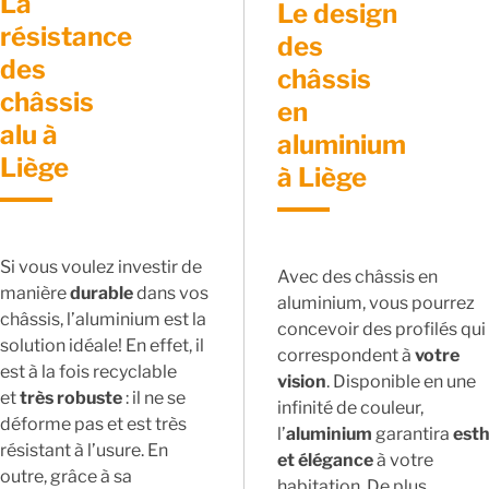
La
Le design
résistance
des
des
châssis
châssis
en
alu à
aluminium
Liège
à Liège
Si vous voulez investir de
Avec des châssis en
manière
durable
dans vos
aluminium, vous pourrez
châssis, l’aluminium est la
concevoir des profilés qui
solution idéale! En effet, il
correspondent à
votre
est à la fois recyclable
vision
. Disponible en une
et
très robuste
: il ne se
infinité de couleur,
déforme pas et est très
l’
aluminium
garantira
est
résistant à l’usure. En
et élégance
à votre
outre, grâce à sa
habitation. De plus,