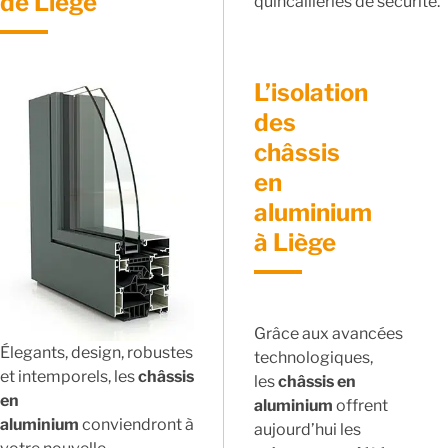
de Liège
quincailleries de sécurité.
L’isolation
des
châssis
en
aluminium
à Liège
Grâce aux avancées
Élegants, design, robustes
technologiques,
et intemporels, les
châssis
les
châssis en
en
aluminium
offrent
aluminium
conviendront à
aujourd’hui les