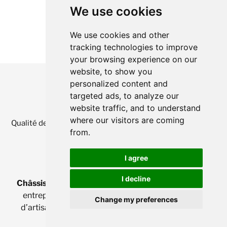
We use cookies
We use cookies and other
tracking technologies to improve
your browsing experience on our
website, to show you
personalized content and
targeted ads, to analyze our
website traffic, and to understand
where our visitors are coming
Qualité des prestataires de
châssis en province de Liège :
from.
4,8
étoiles sur
356
avis
I agree
I decline
Châssis à Liège
permet d’augmenter la visibilité des
entreprises de châssis et de faciliter la recherche
Change my preferences
d’artisans aux particuliers de la province de Liège.