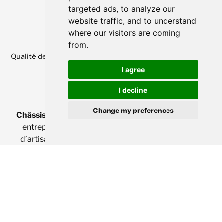
targeted ads, to analyze our
website traffic, and to understand
where our visitors are coming
from.
Qualité des prestataires de
châssis en province de Liège :
4,8
étoiles sur
356
avis
I agree
I decline
Change my preferences
Châssis à Liège
permet d’augmenter la visibilité des
entreprises de châssis et de faciliter la recherche
d’artisans aux particuliers de la province de Liège.
Recherches fréquentes
Maison clé sur porte
Créditeo
Simulation de crédit